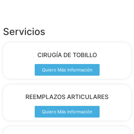
anza
stake
non gamstop casino
kingroyal
casino siteleri
casino
Servicios
CIRUGÍA DE TOBILLO
Quiero Más Información
REEMPLAZOS ARTICULARES
Quiero Más Información